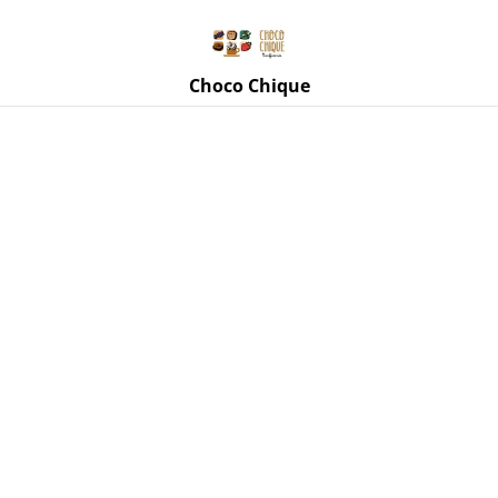
Rue de Mettet 3, 5620 Florennes
071 11 69 24
Choco Chique
Accueil
/
Produits
/
Miel de Macrobapt
/
Miel de Luzerne de
chez Macrobapt