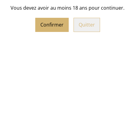
Mug Teckel "Le Petit Franç
Vous devez avoir au moins 18 ans pour continuer.
Diamètre :
8 cm
Confirmer
Quitter
Hauteur :
9,5 cm
Capacité :
300 ml
Matière :
Porcelaine
CULOOS DE
LE VIENNOIS DU PRIEU
ETTE de la Biscuiterie
la Biscuiterie de Thor
rembais
ÉPUISÉ