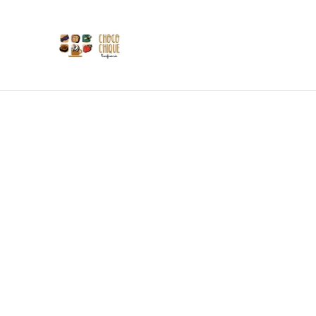
Les 
Si
Tasses
Accueil
/
Produits
/
Tasses, mugs, accessoires
/
Mug Tec