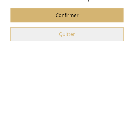
Tablette Cameroun lait
Hot Sauce Savory " Deux-
gourmand 40 % de chez
Mains"
Confirmer
Sigoji
5,95 €
9,50 €
Quitter
Hot Sauce Smoked
Hot Sauce Veritas "Deux-
Pomme Interdite "Deux-
Mains"
Mains"
8,50 €
8,50 €
Hot Sauce Hallucination
Petite boîte métallique de
"Deux-Mains"
Noël (vide) 12 modèles
assortis
8,50 €
3,50 €