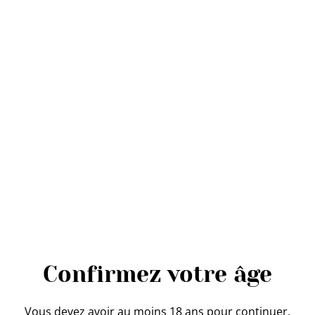
Suggestions
Hot Sauce PEAKANTE
Hot Sauce " Phoenix " de
SCOTCH Worcestershire -
Deux-Mains Traiteur
Cayenne "Deux-Mains"
9,50 €
8,50 €
Confirmez votre âge
Vous devez avoir au moins 18 ans pour continuer.