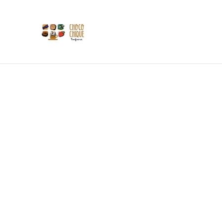
Les 
Si
Tasses
Accueil
/
Produits
/
Clarembeau