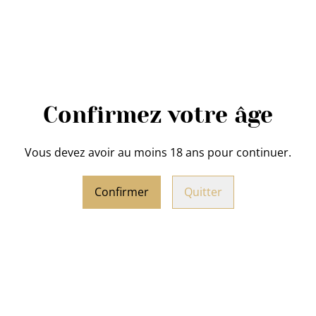
 apéritif au Comté avec
Biscuit apéritif au Her
çon de Vin Jaune du
du Piment de Cayenne
 chez Clarembeau
chez Clarembeau
Confirmez votre âge
4,50 €
Vous devez avoir au moins 18 ans pour continuer.
Confirmer
Quitter
n Caramel Beurre Salé
 Clarembeau (80 g)