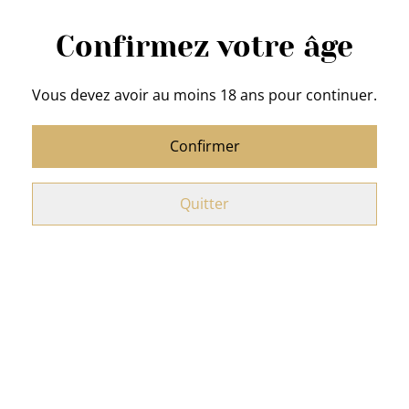
9,50 €
9,50 €
Confirmez votre âge
Vous devez avoir au moins 18 ans pour continuer.
Hot Sauce PEAKANTE
Hot Sauce " Phoenix " de
SCOTCH Worcestershire -
Deux-Mains Traiteur
Cayenne "Deux-Mains"
Confirmer
9,50 €
8,50 €
Quitter
Hot Sauce Savory " Deux-
Hot Sauce Smoked
Mains"
Pomme Interdite "Deux-
Mains"
9,50 €
8,50 €