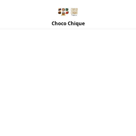
Rue de Mettet 3, 5620 Florennes
071 11 69 24
Choco Chique
Accueil
/
Produits
/
Sauces Piquantes "Deux-Mains"
Sauces Piquantes "Deux-Mains"
TRIER PAR