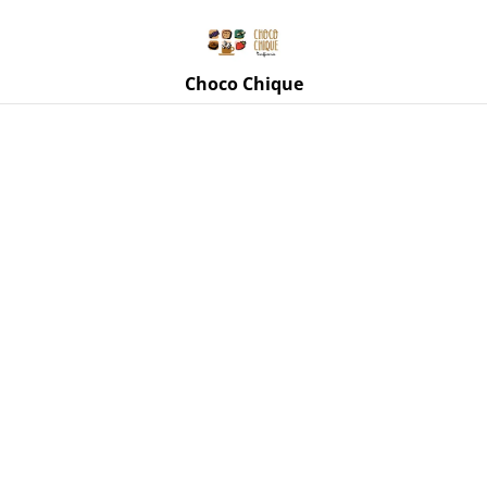
Rue de Mettet 3, 5620 Florennes
071 11 69 24
Choco Chique
Accueil
/
Produits
/
Confitures Le Goût Retrouvé
/
Confiture
Framboise "Le Goût Retrouvé"