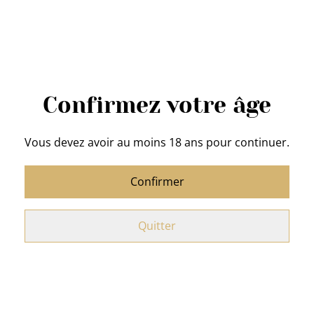
Acheter
Ajouter au panier
Confirmez votre âge
PARTAGER
Vous devez avoir au moins 18 ans pour continuer.
Confirmer
Confiture Framboise
: Le Goût Retrouvé
Poids
: 300g
Quitter
Ingrédients
: Framboises, sucre, pectine, jus de citron
Teneur en sucre : 40g/100g
Préparé avec 62g de fruit/100g