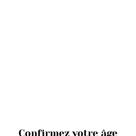
Rose "
Retrou
7,20 €
QUANTITÉ
Confirmez votre âge