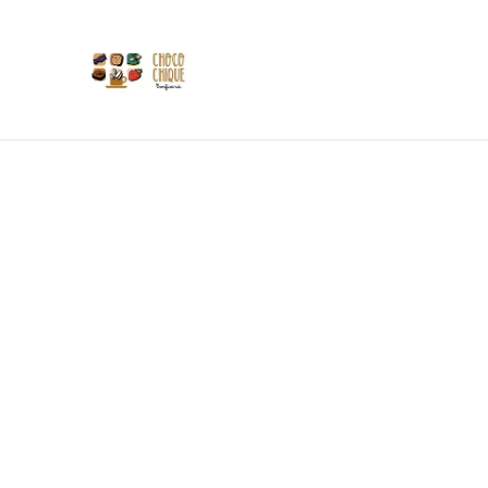
Les 
Si
Tasses
Accueil
/
Produits
/
Confitures Le Goût Retrouvé
/
Conf