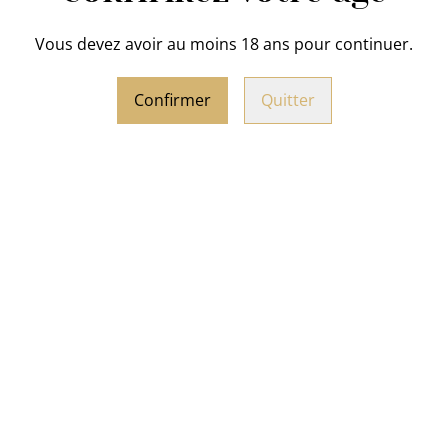
PARTAGER
Vous devez avoir au moins 18 ans pour continuer.
Confiture Fraise - Rose
: Le
Confirmer
Quitter
Poids
: 300g
Ingrédients
: Fraises, sucre,
Teneur en sucre : 37g/100g
Préparé avec 72g de fruit/1
re " Fraises-Mûre-
Confiture Framboise "