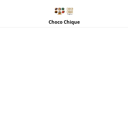
Rue de Mettet 3, 5620 Florennes
071 11 69 24
Choco Chique
Accueil
/
Produits
/
Tasses, mugs, accessoires
/
Mug Cœurs
multicolores