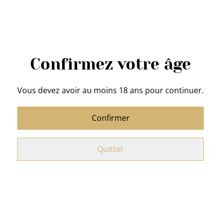
Acheter
Confirmez votre âge
Ajouter au panier
Vous devez avoir au moins 18 ans pour continuer.
PARTAGER
Confirmer
Mug cœurs multicolores :
Quitter
Diamètres :
8,5 cm
Hauteur :
10,5 cm
Matière :
Porcelaine