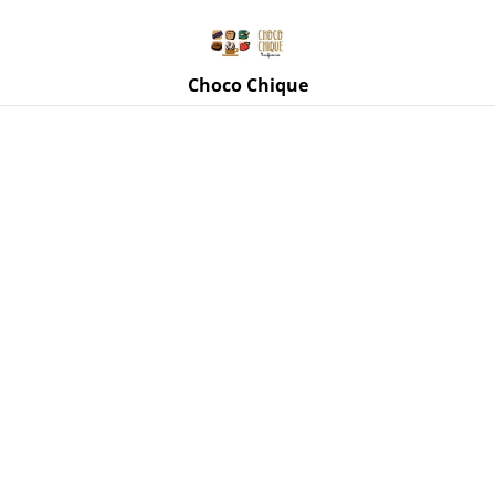
Rue de Mettet 3, 5620 Florennes
071 11 69 24
Choco Chique
Accueil
/
Produits
/
Siroperie d'Aubel
/
Confiture artisanale
d'Aubel aux cerises sans sucre ajouté