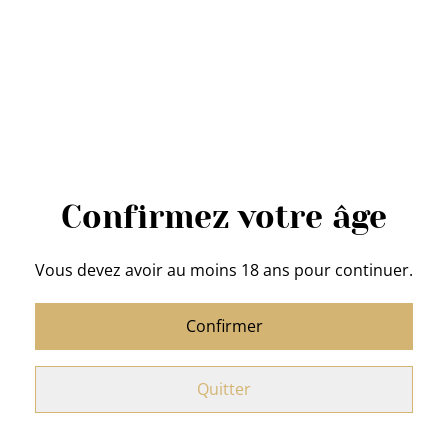
sans sucre ajouté
6,80 €
QUANTITÉ
Confirmez votre âge
Acheter
Vous devez avoir au moins 18 ans pour continuer.
Ajouter au panier
Confirmer
PARTAGER
Quitter
Confiture artisanale d'Aubel aux cerises sans sucre
ajouté