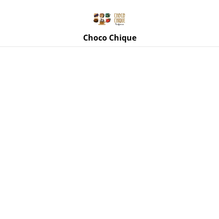
Rue de Mettet 3, 5620 Florennes
071 11 69 24
Choco Chique
Accueil
/
Produits
/
Café Tip Top Coffee
/
Blend Kawa de
chez Tip Top Coffee