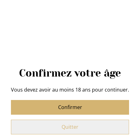
Acheter
Ajouter au panier
PARTAGER
Confirmez votre âge
Blend Kawa
: de chez Tip Top Coffee
Vous devez avoir au moins 18 ans pour continuer.
Poids : 250 g - café en grains
Confirmer
Région
: Nicaragua (arabica) Inde (robusta)
Profil
: Force à la mise en bouche grâce à l'Inde et
Quitter
ensuite rondeur et longueur en bouche grâce au
Nicaragua.