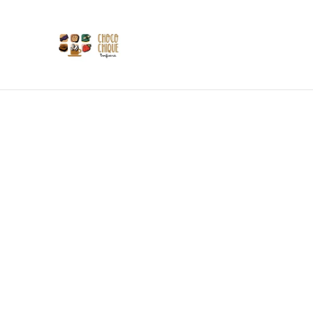
Les 
Si
Tasses
Accueil
/
Produits
/
Tapenades Aux Vraies Saveurs
/
Vi