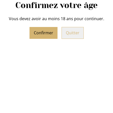
Confirmez votre âge
Vous devez avoir au moins 18 ans pour continuer.
PARTAGER
Confirmer
Quitter
Vinaigrette au Sirop de Liè
Contenance : 250 ml
Ingrédients : Huile de Tourne
Moutarde
, épices.
u Beurre de la
Biscuit apéritif Fromag