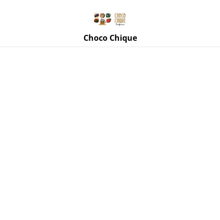
Rue de Mettet 3, 5620 Florennes
071 11 69 24
Choco Chique
Accueil
/
Produits
/
Les Potions de Mana
/
Tisane Caramba
de Les Potions de Mana
%