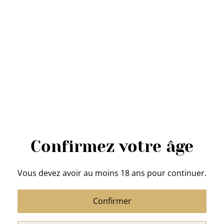
Mana
10,00 €
12,00 €
QUANTITÉ
Acheter
Ajouter au panier
Confirmez votre âge
PARTAGER
Vous devez avoir au moins 18 ans pour continuer.
Confirmer
Tisane " Caramba "
de Les Potions de Mana