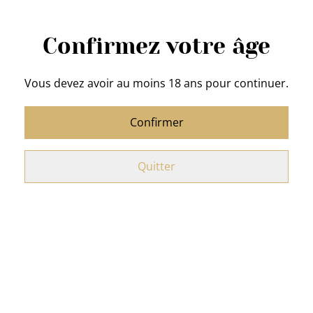
Acheter
Confirmez votre âge
Ajouter au panier
Vous devez avoir au moins 18 ans pour continuer.
PARTAGER
Confirmer
Tasse Chadamour et sous tasse rouge
Quitter
Matière : Porcelaine
Dimensions : D 9/13,5 H 8 cm
Related items