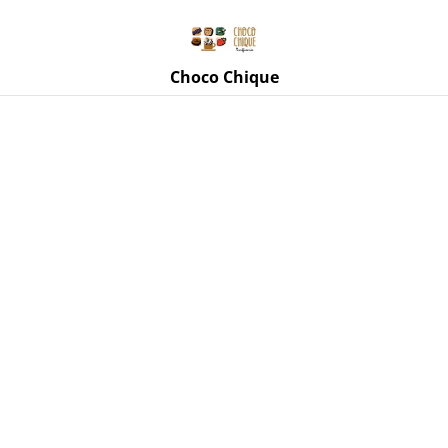
Rue de Mettet 3, 5620 Florennes
071 11 69 24
Choco Chique
Accueil
/
Produits
/
Tasses, mugs, accessoires
/
Tasse
Chadamour