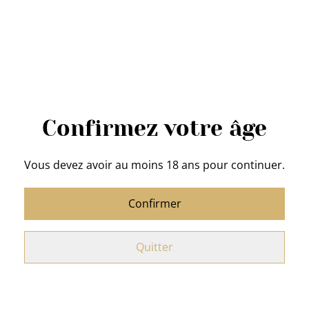
Acheter
Ajouter au panier
Confirmez votre âge
PARTAGER
Vous devez avoir au moins 18 ans pour continuer.
Super Rhumy
de Little Wonder :
Confirmer
Biscuits au Rhum cacao vanille
La rencontre enivrante entre un Rhum belge et des
Quitter
épices mystérieuses.
Ingrédients
:
Farine de
FROMENT, BEURRE,
sucre,
Rhum 38° (12,5%), fécule de maïs, épices, extrait de