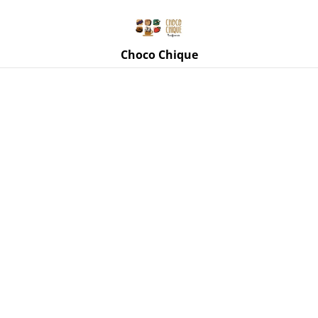
Rue de Mettet 3, 5620 Florennes
071 11 69 24
Choco Chique
Accueil
/
Produits
/
Little Wonder : Biscuits
/
Super Rhumy
de Little Wonder