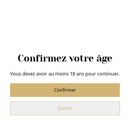
6,00 €
QUANTITÉ
Acheter
Confirmez votre âge
Ajouter au panier
Vous devez avoir au moins 18 ans pour continuer.
PARTAGER
Confirmer
Super Cuberdgin
de Little Wonder
Quitter
Biscuits au Gin au Cuberdon
Poids
:
100 g