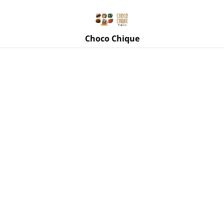
Rue de Mettet 3, 5620 Florennes
071 11 69 24
Choco Chique
Accueil
/
Produits
/
Little Wonder : Biscuits
/
Super
Cuberdgin de Little Wonder