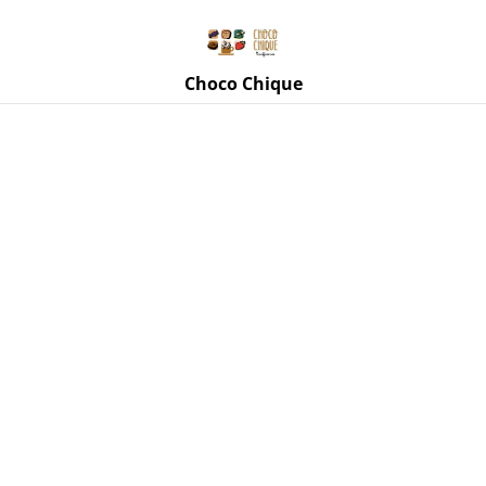
Rue de Mettet 3, 5620 Florennes
071 11 69 24
Choco Chique
Accueil
/
Produits
/
Biscuiterie Destrée
/
Sablé au Beurre de
la Biscuiterie Stephen Destrée