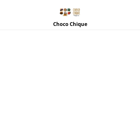
Rue de Mettet 3, 5620 Florennes
071 11 69 24
Choco Chique
Accueil
/
Produits
/
Distillerie du Fays
/
Rum Ardenney's :
Liqueur de Rhum & crème de la Distillerie du Fays