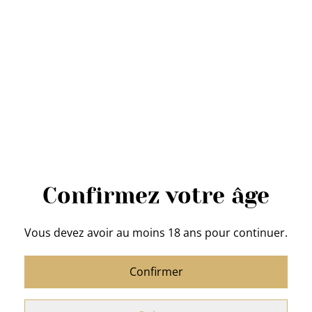
crème de la
Distillerie du Fays
25,00 €
QUANTITÉ
Acheter
Confirmez votre âge
Ajouter au panier
Vous devez avoir au moins 18 ans pour continuer.
PARTAGER
Confirmer