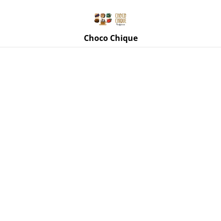
Rue de Mettet 3, 5620 Florennes
071 11 69 24
Choco Chique
Accueil
/
Produits
/
Biscuits de Rachel
/
Paquet de frites en
biscuits sablés vanille et caramel beurre salé des Biscuits de
Rachel