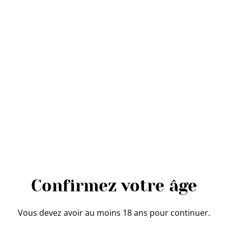
vanille et caramel
beurre salé des
Biscuits de Rachel
7,95 €
QUANTITÉ
Acheter
Confirmez votre âge
Ajouter au panier
Vous devez avoir au moins 18 ans pour continuer.
PARTAGER