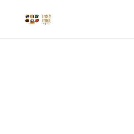
Les 
Si
Tasses
Accueil
/
Produits
/
Distillerie du Fays
/
Nom Di Gin à la 