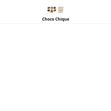
Rue de Mettet 3, 5620 Florennes
071 11 69 24
Choco Chique
Accueil
/
Produits
/
Tasses, mugs, accessoires
/
Mug rouge
St Nicolas mitre et crosse