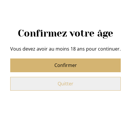
QUANTITÉ
Confirmez votre âge
Acheter
Vous devez avoir au moins 18 ans pour continuer.
Ajouter au panier
Confirmer
PARTAGER
Quitter
Mug St Nicolas rouge mitre et crosse
Dimension : D8H11cm
Matière : Porcelaine