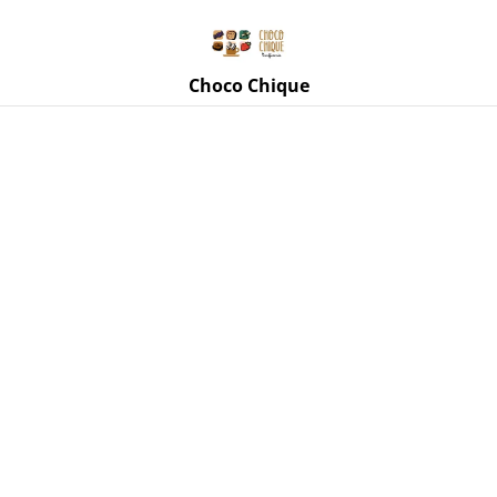
Rue de Mettet 3, 5620 Florennes
071 11 69 24
Choco Chique
Accueil
/
Produits
/
Tasses, mugs, accessoires
/
Mug
Jonquilles "La Vie est belle"