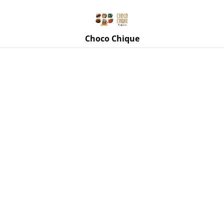
Rue de Mettet 3, 5620 Florennes
071 11 69 24
Choco Chique
Accueil
/
Produits
/
Brasserie Etliso
/
Monplaisir Nocturne :
Bière brune artisanale