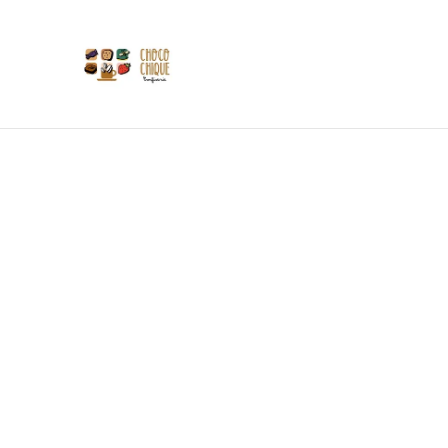
Les 
Si
Tasses
Accueil
/
Produits
/
Brasserie Etliso
/
Monplaisir Noctur