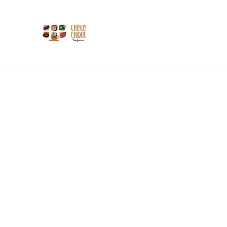
Les 
Si
Tasses
Accueil
/
Produits
/
Miel de Macrobapt
/
Miel d'Eté 50