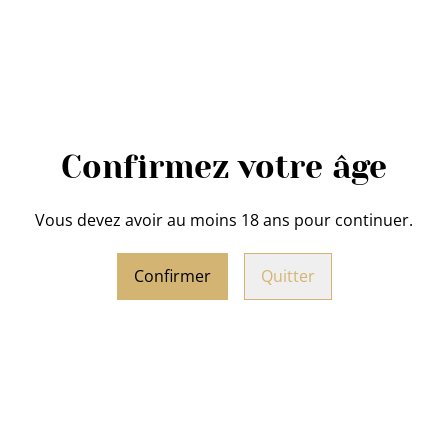
PARTAGER
Miel d'Eté 500 g
de chez Ma
Poids
: 500 g
Confirmez votre âge
Origine Belgique. Récolté et
Un concentré de fleurs, mie
Vous devez avoir au moins 18 ans pour continuer.
On y retrouve : ronces, tilleu
Confirmer
Quitter
Miel plus aromatique, plus 
belle longueur en bouche
Miel pour ceux qui aiment l
S'utilise en cuisine : dans u
marinades