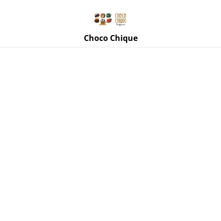
Rue de Mettet 3, 5620 Florennes
071 11 69 24
Choco Chique
Accueil
/
Produits
/
Café Tip Top Coffee
/
Inde Moussonné
de chez Tip Top Coffee