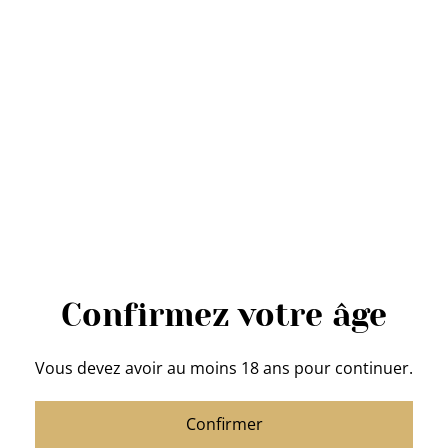
QUANTITÉ
Acheter
Ajouter au panier
PARTAGER
Confirmez votre âge
Inde Moussonné
: de chez Tip Top Coffee
Poids
: 250 g Café en grains
Vous devez avoir au moins 18 ans pour continuer.
Région
: Karnataka
Confirmer
Altitude
: 1000-1500 m