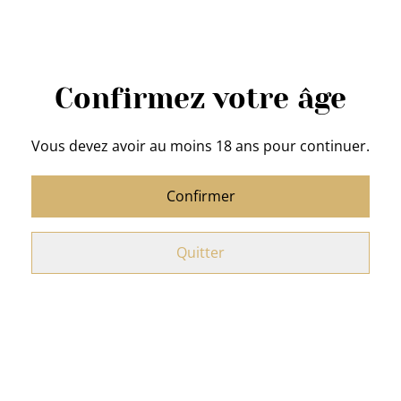
Acheter
Confirmez votre âge
Ajouter au panier
Vous devez avoir au moins 18 ans pour continuer.
PARTAGER
Confirmer
Boîte métallique rectangulaire (vide)
Quitter
Thème Noël
Interieur illustré
A remplir selon vos envies ...