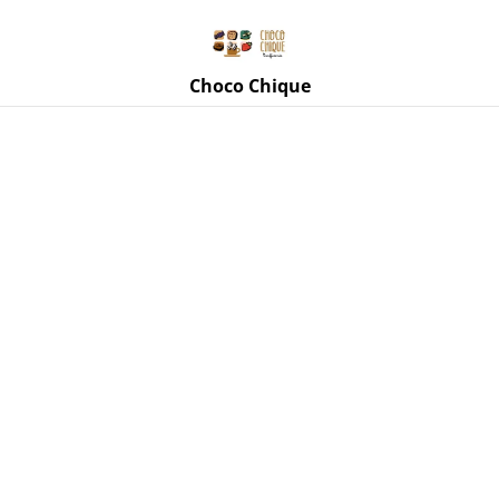
Rue de Mettet 3, 5620 Florennes
071 11 69 24
Choco Chique
Accueil
/
Produits
/
Tasses, mugs, accessoires
/
Boîte
métallique rectangulaire (vide)