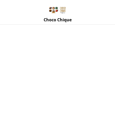
Rue de Mettet 3, 5620 Florennes
071 11 69 24
Choco Chique
Accueil
/
Produits
/
Café Tip Top Coffee
/
Blend Jambo de
chez Tip Top Coffee