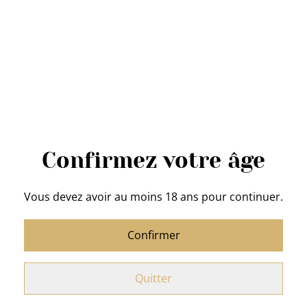
Acheter
Ajouter au panier
PARTAGER
Confirmez votre âge
Blend Jambo
: de chez Tip Top Coffee
Vous devez avoir au moins 18 ans pour continuer.
Poids
: 250 g - Café en grains
Confirmer
Région
: Arabica / Robusta 100 % Afrique
Profil
: Une tasse légèrement fruitée qui se poursuit
Quitter
avec une belle longueur en bouche et une certaine
amertume.