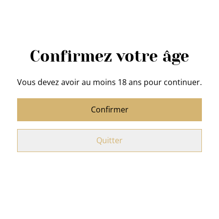
QUANTITÉ
Confirmez votre âge
Acheter
Vous devez avoir au moins 18 ans pour continuer.
Ajouter au panier
Confirmer
PARTAGER
Quitter
Tasse - Mug lignes horizontales multicolores
Diamètre
: 8,5 cm
Hauteur
: 10,5 cm
Matière
: Porcelaine