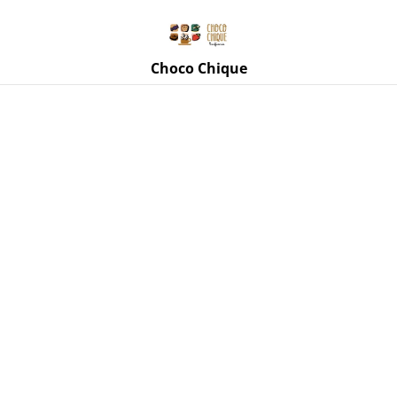
Rue de Mettet 3, 5620 Florennes
071 11 69 24
Choco Chique
Accueil
/
Produits
/
Tasses, mugs, accessoires
/
Mug lignes
horizontales multicolores